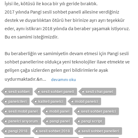
İyisi ile, kötüsü ile koca bir yılı geride bıraktık.
2017 yılında Pangi sesli sohbet paneli ailesine verdiğiniz
destek ve duyarlılıktan ötürü her birinize ayrı ayrı teşekkür
eder, aynı istikrarı 2018 yılında da beraber yaşamak istiyoruz.
Bu en samimi isteğimizdir.
Bu beraberliğin ve samimiyetin devam etmesi için Pangi sesli
sohbet panellerine oldukça yeni teknolojiler ilave etmekte ve
gelişen çağa sizlerden gelen geri bildirimlerle ayak
uydurmaktadır.&n...
devamını oku
sesli sohbet
sesli sohbet paneli
sesli chat panel
panelcileri
kaliteli panelci
mobil panelci
sesli mobil panel
mobil panel
sesli sohbet panelci
panelci arıyorum
pangi panel
pangi script
pangi 2018
sesli sohbet 2018
sesli sohbet panelleri