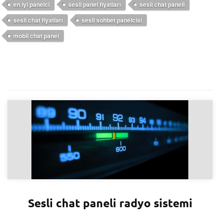
en iyi panelci
sesli panel fiyatları
sesli chat paneli
sesli chat fiyatları
sesli sohbet panelcisi
mobil chat panel
Sesli chat paneli radyo sistemi