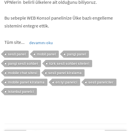
VPNlerin belirli ülkelere ait olduğunu biliyoruz.
Bu sebeple WEB Konsol panelinize Ülke bazlı engelleme
sistemini entegre ettik.
Tüm site...
devamını oku
sesli panel
mobil panel
pangi panel
pangi sesli sohbet
türk sesli sohbet siteleri
mobile chat sitesi
sesli panel kiralama
mobile panel kiralama
en iyi panelci
sesli panelciler
istanbul panelci