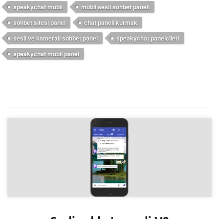
speakychat mobil
mobil sesli sohbet paneli
sohbet sitesi panel
chat paneli kurmak
sesli ve kameralı sohbet panel
speakychat panelcileri
speakychat mobil panel