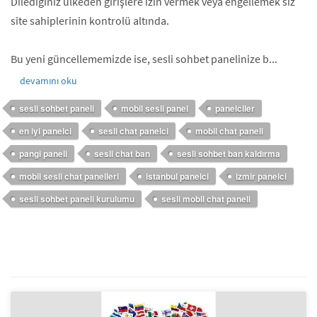
Dilediğiniz ülkeden girişlere izin vermek veya engellemek siz
site sahiplerinin kontrolü altında.
Bu yeni güncellememizde ise, sesli sohbet panelinize b...
devamını oku
sesli sohbet paneli
mobil sesli panel
panelciler
en iyi panelci
sesli chat panelci
mobil chat paneli
pangi paneli
sesli chat ban
sesli sohbet ban kaldırma
mobil sesli chat panelleri
istanbul panelci
izmir panelci
sesli sohbet paneli kurulumu
sesli mobil chat paneli