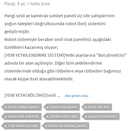
Pangi, 9 yıl, 1 hafta önce
Pangi sesli ve kameralı sohbet paneli siz site sahiplerinin
yoğun talepleri doğrultusunda robot (bot) sistemini
geliştirmiştir.
Robot sistemiyle beraber sesli chat paneliniz aşağıdaki
özellikleri kazanmış oluyor;
[YENİ YETKİLENDİRME SİSTEMİ]Yetki alanlarına "Bot yöneticisi"
adında bir alan açılmıştır. Diğer tüm yetkilendirme
sistemlerinde olduğu gibi rütbelere veya rütbeden bağımsız
olarak kişiye özel atanabilmektedir.
[YENİ YETKİ BÖLÜMÜ]Sesli ...
devamını oku
sesli sohbet paneli
sesli chat paneli
sesli site bot
siteye bot sokmak
sohbet sitesi bot
pangi bot sistemi
chat sitesi açmak
kameralı sohbet paneli