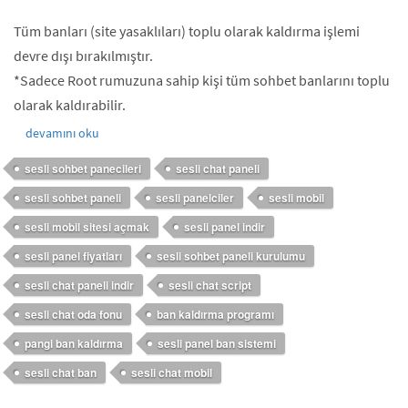
Tüm banları (site yasaklıları) toplu olarak kaldırma işlemi
devre dışı bırakılmıştır.
*Sadece Root rumuzuna sahip kişi tüm sohbet banlarını toplu
olarak kaldırabilir.
devamını oku
sesli sohbet panecileri
sesli chat paneli
sesli sohbet paneli
sesli panelciler
sesli mobil
sesli mobil sitesi açmak
sesli panel indir
sesli panel fiyatları
sesli sohbet paneli kurulumu
sesli chat paneli indir
sesli chat script
sesli chat oda fonu
ban kaldırma programı
pangi ban kaldırma
sesli panel ban sistemi
sesli chat ban
sesli chat mobil