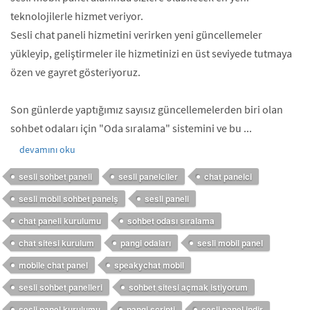
teknolojilerle hizmet veriyor.
Sesli chat paneli hizmetini verirken yeni güncellemeler
yükleyip, geliştirmeler ile hizmetinizi en üst seviyede tutmaya
özen ve gayret gösteriyoruz.
Son günlerde yaptığımız sayısız güncellemelerden biri olan
sohbet odaları için "Oda sıralama" sistemini ve bu ...
devamını oku
sesli sohbet paneli
sesli panelciler
chat panelci
sesli mobil sohbet panelş
sesli paneli
chat paneli kurulumu
sohbet odası sıralama
chat sitesi kurulum
pangi odaları
sesli mobil panel
mobile chat panel
speakychat mobil
sesli sohbet panelleri
sohbet sitesi açmak istiyorum
sesli panel kurulumu
pangi scripti
sesli panel indir