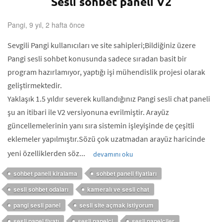
Sesli sohbet paneli V2
Pangi, 9 yıl, 2 hafta önce
Sevgili Pangi kullanıcıları ve site sahipleri;Bildiğiniz üzere
Pangi sesli sohbet konusunda sadece sıradan basit bir
program hazırlamıyor, yaptığı işi mühendislik projesi olarak
geliştirmektedir.
Yaklaşık 1.5 yıldır severek kullandığınız Pangi sesli chat paneli
şu an itibari ile V2 versiyonuna evrilmiştir. Arayüz
güncellemelerinin yanı sıra sistemin işleyişinde de çeşitli
eklemeler yapılmıştır.Sözü çok uzatmadan arayüz haricinde
yeni özelliklerden söz...
devamını oku
sohbet paneli kiralama
sohbet paneli fiyatları
sesli sohbet odaları
kameralı ve sesli chat
pangi sesli panel
sesli site açmak istiyorum
sesli panel fiyatı
sesli panelci
sesli panelciler