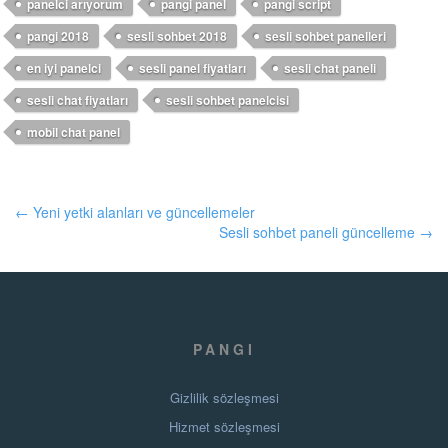
panelci arıyorum
pangi panel
pangi script
pangi 2018
sesli sohbet 2018
sesli sohbet panelleri
en iyi panelci
sesli panel fiyatları
sesli chat paneli
sesli chat fiyatları
sesli sohbet panelcisi
mobil chat panel
← Yeni yetki alanları ve güncellemeler
Sesli sohbet paneli güncelleme →
PANGI
Gizlilik sözleşmesi
Hizmet sözleşmesi