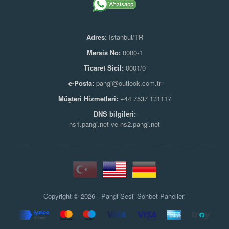
Adres:
Istanbul/TR
Mersis No:
0000-1
Ticaret Sicil:
0001/0
e-Posta:
pangi@outlook.com.tr
Müşteri Hizmetleri:
+44 7537 131117
DNS bilgileri:
ns1.pangi.net ve ns2.pangi.net
Copyright © 2026 - Pangi
Sesli Sohbet Panelleri