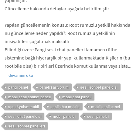
yapılmıştır.
Güncelleme hakkında detaylar aşağıda belirtilmiştir.
Yapılan güncellemenin konusu: Root rumuzlu yetkili hakkında
Bu güncelleme neden yapıldı?: Root rumuzlu yetkilinin
inisiyatifleri çoğaltmak maksatlı
Bilindiği üzere Pangi sesli chat panelleri tamamen rütbe
sistemine bağlı hiyerarşik bir yapı kullanmaktadır.Kişilerin (bu
root bile olsa) bir birileri üzerinde komut kullanma veya siste...
devamını oku
pangi panel
panelci arıyorum
sesli sohbet panelcisi
mobil sesli sohbet paneli
mobil chat paneli
speakychat mobil
sesli chat mobile
mobil sesli panel
sesli chat panelcisi
mobil panelci
sesli panelci
sesli sohbet panelleri