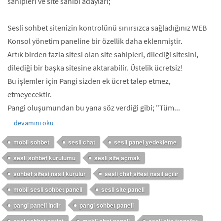
sahipleri ve site sahibi adayları;
Sesli sohbet sitenizin kontrolünü sınırsızca sağladığınız WEB
Konsol yönetim paneline bir özellik daha eklenmiştir.
Artık birden fazla sitesi olan site sahipleri, dilediği sitesini,
dilediği bir başka sitesine aktarabilir. Üstelik ücretsiz!
Bu işlemler için Pangi sizden ek ücret talep etmez,
etmeyecektir.
Pangi oluşumundan bu yana söz verdiği gibi; "Tüm...
devamını oku
mobil sohbet
sesli chat
sesli panel yedekleme
sesli sohbet kurulumu
sesli site açmak
sohbet sitesi nasıl kurulur
sesli chat sitesi nasıl açılır
mobil sesli sohbet paneli
sesli site paneli
pangi paneli indir
pangi sohbet paneli
sesi sohbet script
mobil chat paneli
sesli site transfer