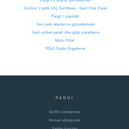
Ücretsiz 2 aylık SSL Sertifikası - Sesli Chat Panel
Pangi 1 yaşında!
Yeni yetki alanları ve güncellemeler
Sesli sohbet paneli ülke girişi yasaklama
Mutlu Yıllar!
DDoS Saldırı Engelleme
PANGI
Gizlilik sözleşmesi
Hizmet sözleşmesi
Yardım konuları