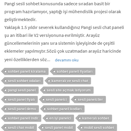
Pangi sesli sohbet konusunda sadece sıradan basit bir
program hazırlamıyor, yaptığı işi mühendislik projesi olarak
geliştirmektedir.
Yaklaşık 1.5 yıldır severek kullandığınız Pangi sesli chat paneli
şu an itibari ile V2 versiyonuna evrilmiştir. Arayüz
güncellemelerinin yanı sıra sistemin işleyişinde de çeşitli
eklemeler yapılmıştır.Sözü çok uzatmadan arayüz haricinde
yeni özelliklerden söz...
devamını oku
sohbet paneli kiralama
sohbet paneli fiyatları
sesli sohbet odaları
kameralı ve sesli chat
pangi sesli panel
sesli site açmak istiyorum
sesli panel fiyatı
sesli panelci
sesli panelciler
sesli panel demo
sohbet paneli kodları
sohbet paneli indir
en iyi panelci
kameralı sohbet
sesli chat mobil
sesli panel mobil
mobil sesli sohbet