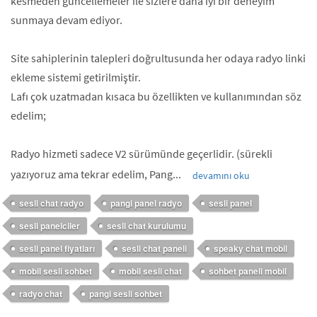
kesmeden güncellemeler ile sizlere daha iyi bir deneyim
sunmaya devam ediyor.
Site sahiplerinin talepleri doğrultusunda her odaya radyo linki
ekleme sistemi getirilmiştir.
Lafı çok uzatmadan kısaca bu özellikten ve kullanımından söz
edelim;
Radyo hizmeti sadece V2 sürümünde geçerlidir. (sürekli
yazıyoruz ama tekrar edelim, Pang...
devamını oku
sesli chat radyo
pangi panel radyo
sesli panel
sesli panelciler
sesli chat kurulumu
sesli panel fiyatları
sesli chat paneli
speaky chat mobil
mobil sesli sohbet
mobil sesli chat
sohbet paneli mobil
radyo chat
pangi sesli sohbet