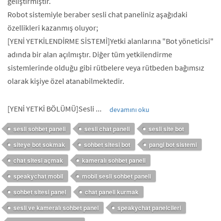
geliştirmiştir.
Robot sistemiyle beraber sesli chat paneliniz aşağıdaki
özellikleri kazanmış oluyor;
[YENİ YETKİLENDİRME SİSTEMİ]Yetki alanlarına "Bot yöneticisi"
adında bir alan açılmıştır. Diğer tüm yetkilendirme
sistemlerinde olduğu gibi rütbelere veya rütbeden bağımsız
olarak kişiye özel atanabilmektedir.
[YENİ YETKİ BÖLÜMÜ]Sesli ...
devamını oku
sesli sohbet paneli
sesli chat paneli
sesli site bot
siteye bot sokmak
sohbet sitesi bot
pangi bot sistemi
chat sitesi açmak
kameralı sohbet paneli
speakychat mobil
mobil sesli sohbet paneli
sohbet sitesi panel
chat paneli kurmak
sesli ve kameralı sohbet panel
speakychat panelcileri