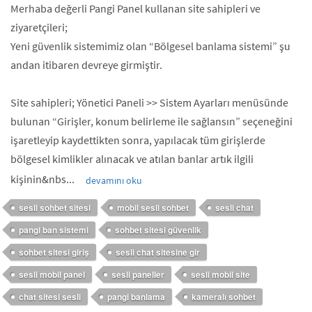
Merhaba değerli Pangi Panel kullanan site sahipleri ve
ziyaretçileri;
Yeni güvenlik sistemimiz olan “Bölgesel banlama sistemi” şu
andan itibaren devreye girmiştir.
Site sahipleri; Yönetici Paneli >> Sistem Ayarları menüsünde
bulunan “Girişler, konum belirleme ile sağlansın” seçeneğini
işaretleyip kaydettikten sonra, yapılacak tüm girişlerde
bölgesel kimlikler alınacak ve atılan banlar artık ilgili
kişinin&nbs...
devamını oku
sesli sohbet sitesi
mobil sesli sohbet
sesli chat
pangi ban sistemi
sohbet sitesi güvenlik
sohbet sitesi giriş
sesli chat sitesine gir
sesli mobil panel
sesli paneller
sesli mobil site
chat sitesi sesli
pangi banlama
kameralı sohbet