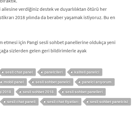
 bıraktık.
 ailesine verdiğiniz destek ve duyarlılıktan ötürü her
 istikrarı 2018 yılında da beraber yaşamak istiyoruz. Bu en
 etmesi için Pangi sesli sohbet panellerine oldukça yeni
çağa sizlerden gelen geri bildirimlerle ayak
sesli chat panel
panelcileri
kaliteli panelci
mobil panel
sesli sohbet panelci
panelci arıyorum
i 2018
sesli sohbet 2018
sesli sohbet panelleri
sesli chat paneli
sesli chat fiyatları
sesli sohbet panelcisi