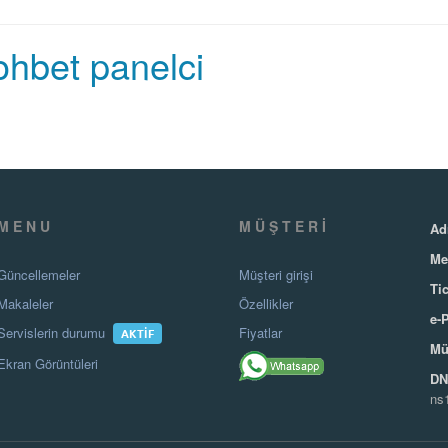
ohbet panelci
MENU
MÜŞTERI
Ad
Me
Güncellemeler
Müşteri girişi
Tic
Makaleler
Özellikler
e-
Servislerin durumu
Fiyatlar
AKTIF
Mü
Ekran Görüntüleri
DNS
ns1