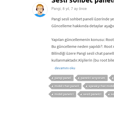
Pangi, 8 yıl, 7 ay önce
Pangi sesli sohbet paneli üzerinde ye
Güncelleme hakkında detaylar aşağıda
Yapılan güncellemenin konusu: Root 
Bu güncelleme neden yapıldı?: Root r
Bilindiği üzere Pangi sesli chat pane
kullanmaktadır.Kişilerin (bu root bile
devamını oku
pangi panel
panelci arıyorum
mobil chat paneli
speakychat mobi
mobil panelci
sesli panelci
se