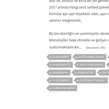
İyisi ile, kötüsü ile koca bir yılı geride
2017 yılında Pangi sesli sohbet paneli
birinize ayrı ayrı teşekkür eder, aynı
samimi isteğimizdir.
Bu beraberliğin ve samimiyetin devam
teknolojiler ilave etmekte ve gelişen 
uydurmaktadır.&n...
devamını oku
sesli sohbet
sesli sohbet paneli
mobil panelci
sesli mobil panel
pangi panel
pangi script
pang
en iyi panelci
sesli panel fiyatları
mobil chat panel