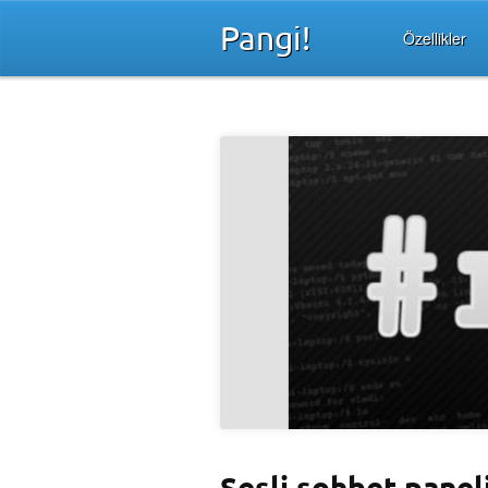
Pangi!
Özellikler
Sesli sohbet panel