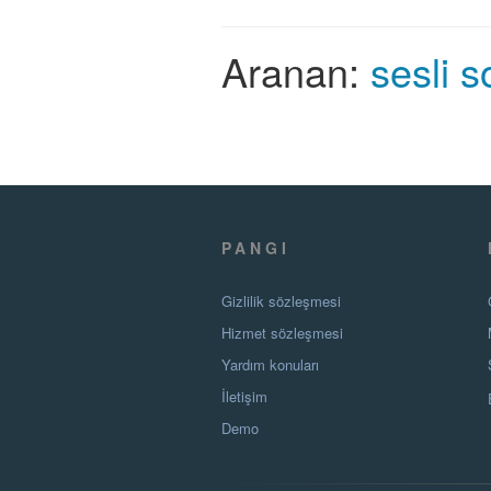
Aranan:
sesli s
PANGI
Gizlilik sözleşmesi
Hizmet sözleşmesi
Yardım konuları
İletişim
Demo