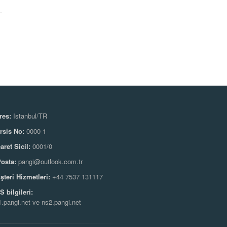
res:
Istanbul/TR
rsis No:
0000-1
aret Sicil:
0001/0
Posta:
pangi@outlook.com.tr
şteri Hizmetleri:
+44 7537 131117
 bilgileri:
.pangi.net ve ns2.pangi.net