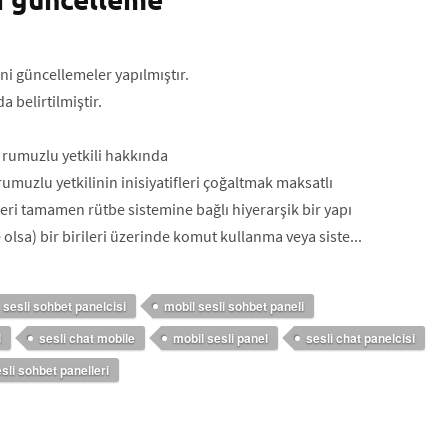
ni güncellemeler yapılmıştır.
 belirtilmiştir.
rumuzlu yetkili hakkında
umuzlu yetkilinin inisiyatifleri çoğaltmak maksatlı
lleri tamamen rütbe sistemine bağlı hiyerarşik bir yapı
 olsa) bir birileri üzerinde komut kullanma veya siste...
sesli sohbet panelcisi
mobil sesli sohbet paneli
l
sesli chat mobile
mobil sesli panel
sesli chat panelcisi
sli sohbet panelleri