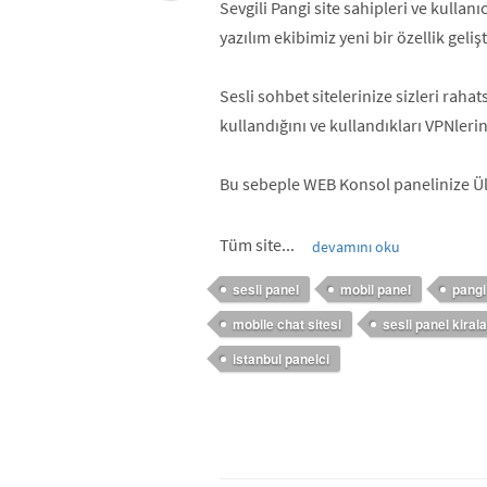
Sevgili Pangi site sahipleri ve kullan
yazılım ekibimiz yeni bir özellik geli
Sesli sohbet sitelerinize sizleri raha
kullandığını ve kullandıkları VPNlerin
Bu sebeple WEB Konsol panelinize Ülk
Tüm site...
devamını oku
sesli panel
mobil panel
pangi
mobile chat sitesi
sesli panel kira
istanbul panelci