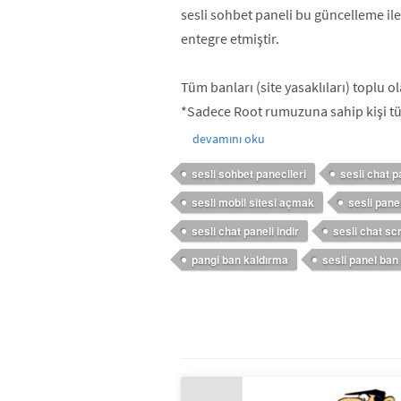
sesli sohbet paneli bu güncelleme ile 
entegre etmiştir.
Tüm banları (site yasaklıları) toplu ol
*Sadece Root rumuzuna sahip kişi tüm
devamını oku
sesli sohbet panecileri
sesli chat p
sesli mobil sitesi açmak
sesli panel
sesli chat paneli indir
sesli chat scr
pangi ban kaldırma
sesli panel ban