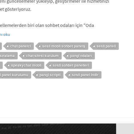
eni güncellemeler yükleyip, geliştirmeler ile hizmetinizi
et gösteriyoruz.
ellemelerden biri olan sohbet odaları için "Oda
nı oku
chat panelci
sesli mobil sohbet panelş
sesli paneli
 sıralama
chat sitesi kurulum
pangi odaları
speakychat mobil
sesli sohbet panelleri
i panel kurulumu
pangi scripti
sesli panel indir