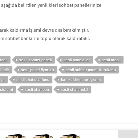
aşağıda belirtilen yenilikleri sohbet panellerinize
arak kaldırma işlemi devre dışı bırakılmıştır.
 sohbet banlarını toplu olarak kaldırabilir.
aneli
sesli sohbet paneli
sesli panelciler
sesli mobil
 indir
sesli panel fiyatları
sesli sohbet paneli kurulumu
ipt
sesli chat oda fonu
ban kaldırma programı
 sistemi
sesli chat ban
sesli chat mobil