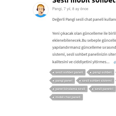
Pangi, 7 yıl, 8 ay önce
Değerli Pangi sesli chat paneli kullanıc
Yeni çıkacak olan güncelleme ile birli
eklenebilenecek.Bu sebeple güncellem
yapılandırmanız güncelleme sırasınd
sistemi, sesli sohbet panelinizin siteni
kalitesini ve ciddiyetini yitirmes...
d
sesli sohbet paneli
pangi sohbet
pangi panel
sesli sohbet sistemi
panel kiralama sesli
sesli panelci
mobil chat paneli