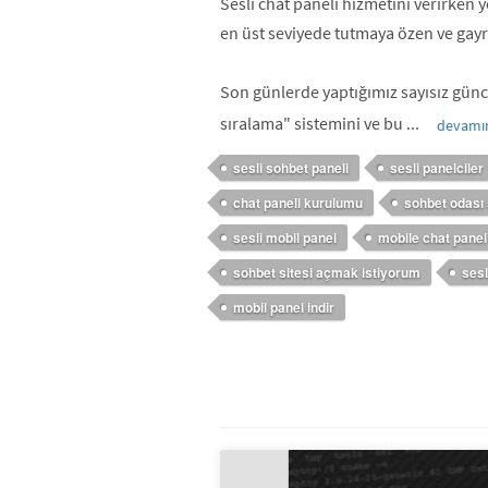
Sesli chat paneli hizmetini verirken y
en üst seviyede tutmaya özen ve gayr
Son günlerde yaptığımız sayısız günc
sıralama" sistemini ve bu ...
devamı
sesli sohbet paneli
sesli panelciler
chat paneli kurulumu
sohbet odası
sesli mobil panel
mobile chat panel
sohbet sitesi açmak istiyorum
sesl
mobil panel indir