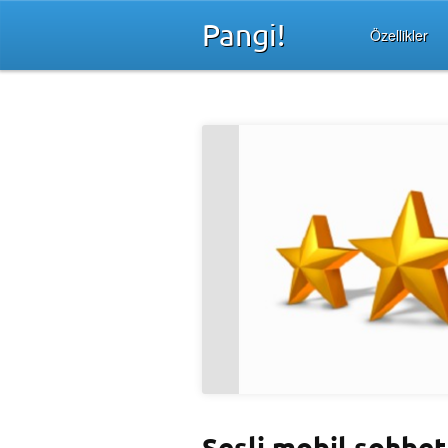
Pangi!
Özellikler
Sesli mobil sohbet