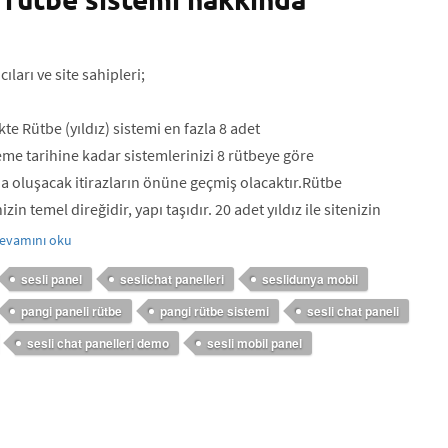
ıları ve site sahipleri;
kte Rütbe (yıldız) sistemi en fazla 8 adet
e tarihine kadar sistemlerinizi 8 rütbeye göre
a oluşacak itirazların önüne geçmiş olacaktır.Rütbe
zin temel direğidir, yapı taşıdır. 20 adet yıldız ile sitenizin
evamını oku
sesli panel
seslichat panelleri
seslidunya mobil
pangi paneli rütbe
pangi rütbe sistemi
sesli chat paneli
sesli chat panelleri demo
sesli mobil panel