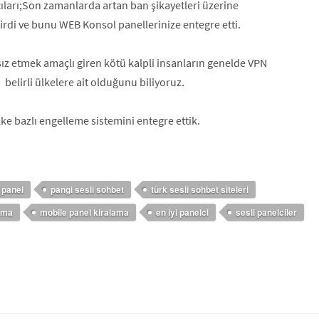
ıcıları;Son zamanlarda artan ban şikayetleri üzerine
ştirdi ve bunu WEB Konsol panellerinize entegre etti.
tsız etmek amaçlı giren kötü kalpli insanların genelde VPN
 belirli ülkelere ait olduğunu biliyoruz.
e bazlı engelleme sistemini entegre ettik.
 panel
pangi sesli sohbet
türk sesli sohbet siteleri
lama
mobile panel kiralama
en iyi panelci
sesli panelciler