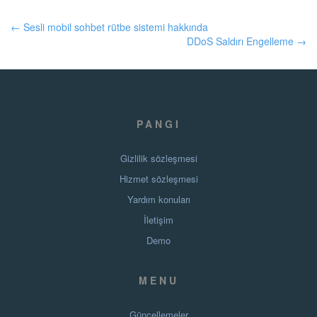
← Sesli mobil sohbet rütbe sistemi hakkında
DDoS Saldırı Engelleme →
PANGI
Gizlilik sözleşmesi
Hizmet sözleşmesi
Yardım konuları
İletişim
Demo
MENU
Güncellemeler