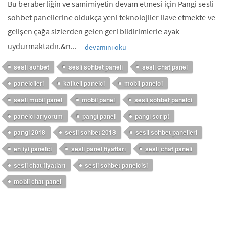
Bu beraberliğin ve samimiyetin devam etmesi için Pangi sesli
sohbet panellerine oldukça yeni teknolojiler ilave etmekte ve
gelişen çağa sizlerden gelen geri bildirimlerle ayak
uydurmaktadır.&n...
devamını oku
sesli sohbet
sesli sohbet paneli
sesli chat panel
panelcileri
kaliteli panelci
mobil panelci
sesli mobil panel
mobil panel
sesli sohbet panelci
panelci arıyorum
pangi panel
pangi script
pangi 2018
sesli sohbet 2018
sesli sohbet panelleri
en iyi panelci
sesli panel fiyatları
sesli chat paneli
sesli chat fiyatları
sesli sohbet panelcisi
mobil chat panel