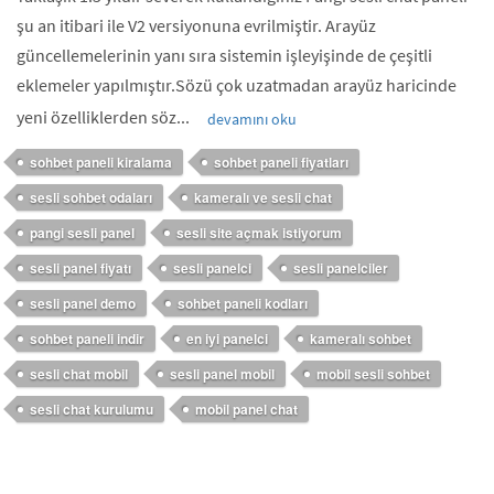
şu an itibari ile V2 versiyonuna evrilmiştir. Arayüz
güncellemelerinin yanı sıra sistemin işleyişinde de çeşitli
eklemeler yapılmıştır.Sözü çok uzatmadan arayüz haricinde
yeni özelliklerden söz...
devamını oku
sohbet paneli kiralama
sohbet paneli fiyatları
sesli sohbet odaları
kameralı ve sesli chat
pangi sesli panel
sesli site açmak istiyorum
sesli panel fiyatı
sesli panelci
sesli panelciler
sesli panel demo
sohbet paneli kodları
sohbet paneli indir
en iyi panelci
kameralı sohbet
sesli chat mobil
sesli panel mobil
mobil sesli sohbet
sesli chat kurulumu
mobil panel chat