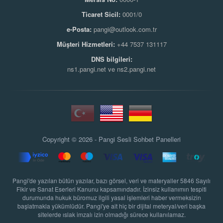
Ticaret Sicil:
0001/0
e-Posta:
pangi@outlook.com.tr
Müşteri Hizmetleri:
+44 7537 131117
DNS bilgileri:
ns1.pangi.net ve ns2.pangi.net
Copyright © 2026 - Pangi
Sesli Sohbet Panelleri
Pangi'de yazılan bütün yazılar, bazı görsel, veri ve materyaller 5846 Sayılı
Fikir ve Sanat Eserleri Kanunu kapsamındadır. İzinsiz kullanımın tespiti
durumunda hukuk büromuz ilgili yasal işlemleri haber vermeksizin
başlatmakla yükümlüdür. Pangi'ye ait hiç bir dijital meteryal/veri başka
sitelerde ıslak imzalı izin olmadığı sürece kullanılamaz.