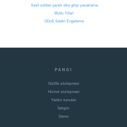
Sesli sohbet paneli ülke girişi yasaklama
Mutlu Yıllar!
DDoS Saldırı Engelleme
PANGI
Gizlilik sözleşmesi
Hizmet sözleşmesi
Yardım konuları
İletişim
Demo