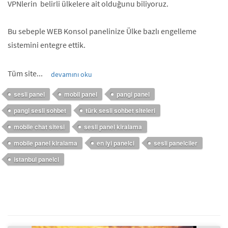
VPNlerin belirli ülkelere ait olduğunu biliyoruz.
Bu sebeple WEB Konsol panelinize Ülke bazlı engelleme
sistemini entegre ettik.
Tüm site...
devamını oku
sesli panel
mobil panel
pangi panel
pangi sesli sohbet
türk sesli sohbet siteleri
mobile chat sitesi
sesli panel kiralama
mobile panel kiralama
en iyi panelci
sesli panelciler
istanbul panelci