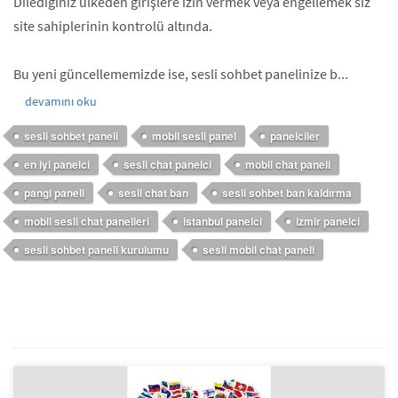
Dilediğiniz ülkeden girişlere izin vermek veya engellemek siz
site sahiplerinin kontrolü altında.
Bu yeni güncellememizde ise, sesli sohbet panelinize b...
devamını oku
sesli sohbet paneli
mobil sesli panel
panelciler
en iyi panelci
sesli chat panelci
mobil chat paneli
pangi paneli
sesli chat ban
sesli sohbet ban kaldırma
mobil sesli chat panelleri
istanbul panelci
izmir panelci
sesli sohbet paneli kurulumu
sesli mobil chat paneli