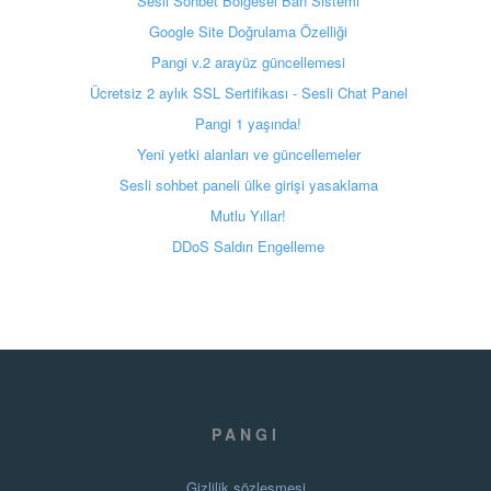
Sesli Sohbet Bölgesel Ban Sistemi
Google Site Doğrulama Özelliği
Pangi v.2 arayüz güncellemesi
Ücretsiz 2 aylık SSL Sertifikası - Sesli Chat Panel
Pangi 1 yaşında!
Yeni yetki alanları ve güncellemeler
Sesli sohbet paneli ülke girişi yasaklama
Mutlu Yıllar!
DDoS Saldırı Engelleme
PANGI
Gizlilik sözleşmesi