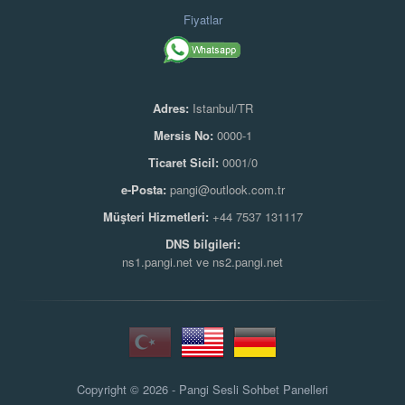
Fiyatlar
Adres:
Istanbul/TR
Mersis No:
0000-1
Ticaret Sicil:
0001/0
e-Posta:
pangi@outlook.com.tr
Müşteri Hizmetleri:
+44 7537 131117
DNS bilgileri:
ns1.pangi.net ve ns2.pangi.net
Copyright © 2026 - Pangi
Sesli Sohbet Panelleri