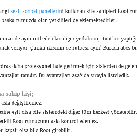
Pangi
sesli sohbet panelleri
ni kullanan site sahipleri Root ru
başka rumuzda olan yetkilileri de eklemektedirler.
uzu ile aynı rütbede olan diğer yetkilinin, Root'un yaptı
anak veriyor. Çünkü ikisinin de rütbesi aynı! Burada abes b
iraz daha profesyonel hale getirmek için sizlerden de gelen
ntajlar tanıdır. Bu avantajları aşağıda sırayla listeledik.
 sahip kişi;
sla değiştiremez.
sine eşit olsa bile sistemdeki diğer tüm herkesi yönetebilir
yetkili Root rumuzunu asla kontrol edemez.
 kapalı olsa bile Root girebilir.