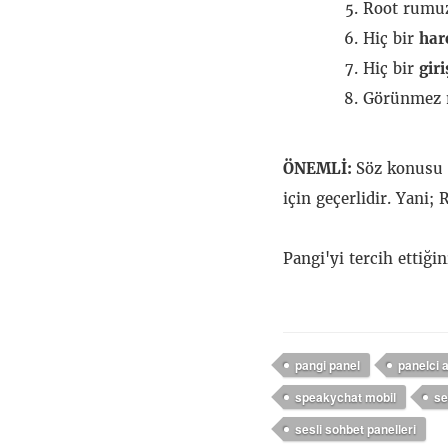
Root rumuz
Hiç bir
har
Hiç bir
gir
Görünmez m
ÖNEMLİ:
Söz konusu
için geçerlidir. Yani;
Pangi'yi tercih ettiğin
pangi panel
panelci 
speakychat mobil
se
sesli sohbet panelleri