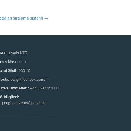
odaları sıralama sistemi →
res:
Istanbul/TR
rsis No:
0000-1
aret Sicil:
0001/0
Posta:
pangi@outlook.com.tr
şteri Hizmetleri:
+44 7537 131117
 bilgileri:
.pangi.net ve ns2.pangi.net