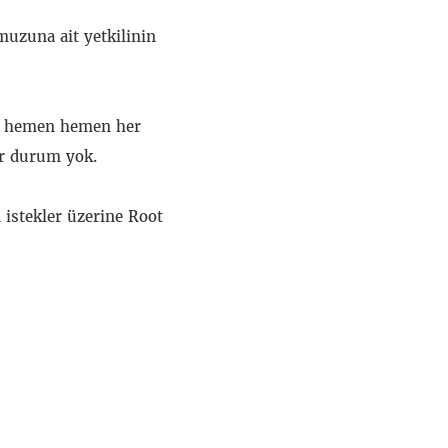
muzuna ait yetkilinin
ğı hemen hemen her
ir durum yok.
 istekler üzerine Root
.