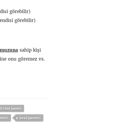
isi görebilir)
ndisi görebilir)
rumuzuna
sahip kişi
 yine onu göremez vs.
l chat paneli
nelci
sesli panelci