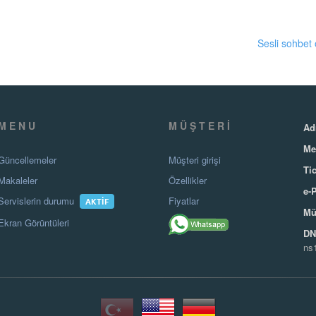
Sesli sohbet 
MENU
MÜŞTERI
Ad
Me
Güncellemeler
Müşteri girişi
Tic
Makaleler
Özellikler
e-
Servislerin durumu
Fiyatlar
AKTIF
Mü
Ekran Görüntüleri
DNS
ns1