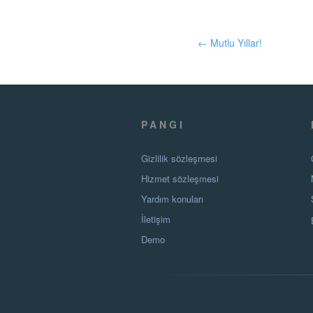
← Mutlu Yıllar!
PANGI
Gizlilik sözleşmesi
Hizmet sözleşmesi
Yardım konuları
İletişim
Demo