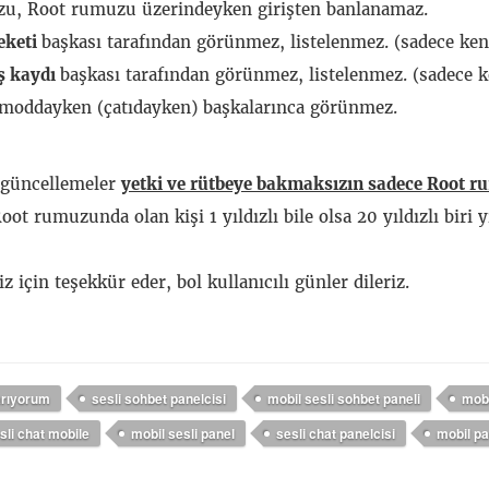
u, Root rumuzu üzerindeyken girişten banlanamaz.
eketi
başkası tarafından görünmez, listelenmez. (sadece kend
iş kaydı
başkası tarafından görünmez, listelenmez. (sadece ke
oddayken (çatıdayken) başkalarınca görünmez.
 güncellemeler
yetki ve rütbeye bakmaksızın sadece Root 
 Root rumuzunda olan kişi 1 yıldızlı bile olsa 20 yıldızlı biri
iz için teşekkür eder, bol kullanıcılı günler dileriz.
arıyorum
sesli sohbet panelcisi
mobil sesli sohbet paneli
mobi
sli chat mobile
mobil sesli panel
sesli chat panelcisi
mobil pa