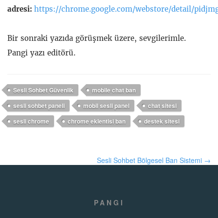
adresi:
https://chrome.google.com/webstore/detail/pidjm
Bir sonraki yazıda görüşmek üzere, sevgilerimle.
Pangi yazı editörü.
Sesli Sohbet Güvenlik
mobile chat ban
sesli sohbet paneli
mobil sesli panel
chat sitesi
sesli chrome
chrome eklentisi ban
destek sitesi
Sesli Sohbet Bölgesel Ban Sistemi →
PANGI