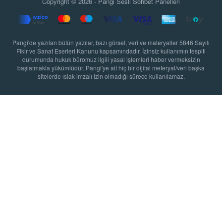
Copyright © 2026 - Pangi
Sesli Sohbet Panelleri
Pangi'de yazılan bütün yazılar, bazı görsel, veri ve materyaller 5846 Sayılı
Fikir ve Sanat Eserleri Kanunu kapsamındadır. İzinsiz kullanımın tespiti
durumunda hukuk büromuz ilgili yasal işlemleri haber vermeksizin
başlatmakla yükümlüdür. Pangi'ye ait hiç bir dijital meteryal/veri başka
sitelerde ıslak imzalı izin olmadığı sürece kullanılamaz.