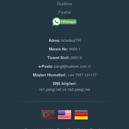
Özellikler
Fiyatlar
Adres:
Istanbul/TR
Mersis No:
0000-1
Ticaret Sicil:
0001/0
e-Posta:
pangi@outlook.com.tr
Müşteri Hizmetleri:
+44 7537 131117
DNS bilgileri:
ns1.pangi.net ve ns2.pangi.net