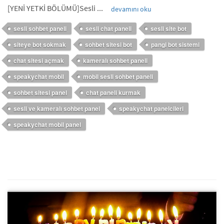
[YENİ YETKİ BÖLÜMÜ]Sesli ...
devamını oku
sesli sohbet paneli
sesli chat paneli
sesli site bot
siteye bot sokmak
sohbet sitesi bot
pangi bot sistemi
chat sitesi açmak
kameralı sohbet paneli
speakychat mobil
mobil sesli sohbet paneli
sohbet sitesi panel
chat paneli kurmak
sesli ve kameralı sohbet panel
speakychat panelcileri
speakychat mobil panel