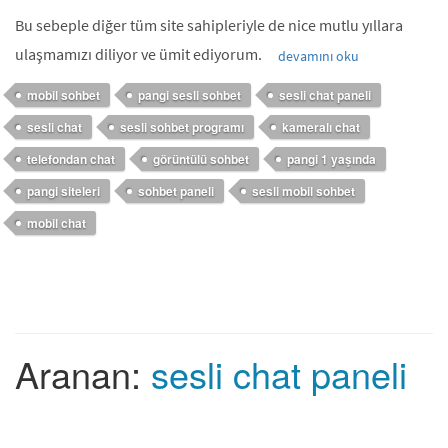
Bu sebeple diğer tüm site sahipleriyle de nice mutlu yıllara
ulaşmamızı diliyor ve ümit ediyorum.
devamını oku
mobil sohbet
pangi sesli sohbet
sesli chat paneli
sesli chat
sesli sohbet programı
kameralı chat
telefondan chat
görüntülü sohbet
pangi 1 yaşında
pangi siteleri
sohbet paneli
sesli mobil sohbet
mobil chat
Aranan:
sesli chat paneli