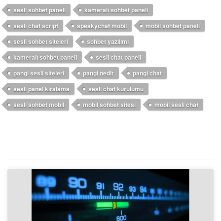
sesli sohbet paneli
kameralı sohbet paneli
sesli chat script
speakychat mobil
mobil sohbet paneli
sesli sohbet siteleri
sohbet yazılımı
kameralı sohbet paneli
sesli chat paneli
pangi sesli siteleri
pangi nedir
pangi chat
sesli panel kiralama
sesli chat kurulumu
sesli sohbet mobil
mobil sohbet sitesi
mobil sesli chat