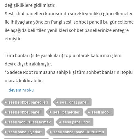
değişikliklere gidilmiştir.
Sesli chat panelleri konusunda sürekli yenilikçi güncellemeler
ile ihtiyaçlara yönelen Pangi sesli sohbet paneli bu güncelleme
ile aşağıda belirtilen yenilikleri sohbet panellerinize entegre
etmiştir.
Tüm banları (site yasaklıları) toplu olarak kaldırma işlemi
devre dışı bırakılmıştır.
*Sadece Root rumuzuna sahip kişi tüm sohbet banlarını toplu
olarak kaldırabilir.
devamını oku
sesli sohbet panecileri
sesli chat paneli
sesli sohbet paneli
sesli panelciler
sesli mobil
sesli mobil sitesi açmak
sesli panel indir
sesli panel fiyatları
sesli sohbet paneli kurulumu