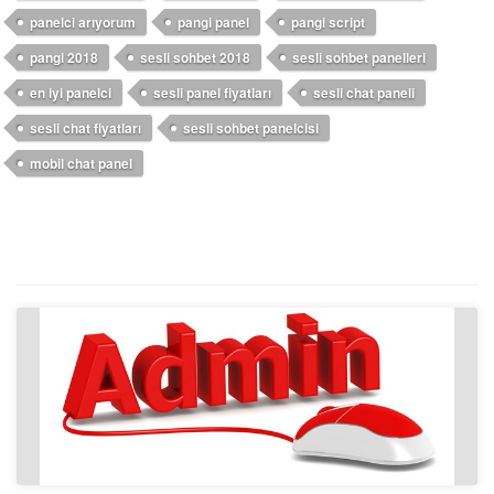
panelci arıyorum
pangi panel
pangi script
pangi 2018
sesli sohbet 2018
sesli sohbet panelleri
en iyi panelci
sesli panel fiyatları
sesli chat paneli
sesli chat fiyatları
sesli sohbet panelcisi
mobil chat panel