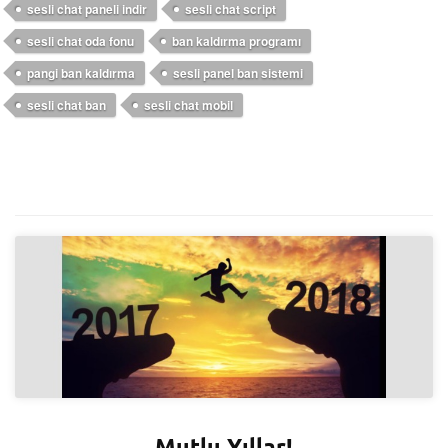
sesli chat paneli indir
sesli chat script
sesli chat oda fonu
ban kaldırma programı
pangi ban kaldırma
sesli panel ban sistemi
sesli chat ban
sesli chat mobil
Mutlu Yıllar!