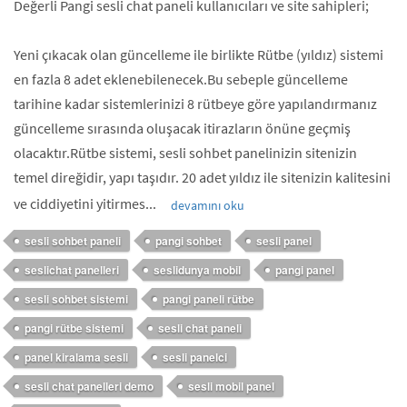
Değerli Pangi sesli chat paneli kullanıcıları ve site sahipleri;
Yeni çıkacak olan güncelleme ile birlikte Rütbe (yıldız) sistemi
en fazla 8 adet eklenebilenecek.Bu sebeple güncelleme
tarihine kadar sistemlerinizi 8 rütbeye göre yapılandırmanız
güncelleme sırasında oluşacak itirazların önüne geçmiş
olacaktır.Rütbe sistemi, sesli sohbet panelinizin sitenizin
temel direğidir, yapı taşıdır. 20 adet yıldız ile sitenizin kalitesini
ve ciddiyetini yitirmes...
devamını oku
sesli sohbet paneli
pangi sohbet
sesli panel
seslichat panelleri
seslidunya mobil
pangi panel
sesli sohbet sistemi
pangi paneli rütbe
pangi rütbe sistemi
sesli chat paneli
panel kiralama sesli
sesli panelci
sesli chat panelleri demo
sesli mobil panel