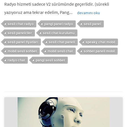
Radyo hizmeti sadece V2 sürümünde geçerlidir. (sürekli
yazıyoruz ama tekrar edelim, Pang...
devamını oku
sesli chat radyo
pangi panel radyo
sesli panel
sesli panelciler
sesli chat kurulumu
sesli panel fiyatları
sesli chat paneli
speaky chat mobil
mobil sesli sohbet
mobil sesli chat
sohbet paneli mobil
radyo chat
pangi sesli sohbet