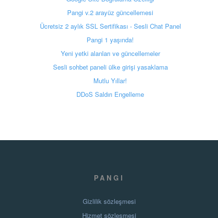
Pangi v.2 arayüz güncellemesi
Ücretsiz 2 aylık SSL Sertifikası - Sesli Chat Panel
Pangi 1 yaşında!
Yeni yetki alanları ve güncellemeler
Sesli sohbet paneli ülke girişi yasaklama
Mutlu Yıllar!
DDoS Saldırı Engelleme
PANGI
Gizlilik sözleşmesi
Hizmet sözleşmesi