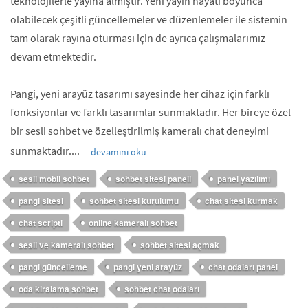
teknolojilerle yayına almıştır. Yeni yayın hayatı boyunca
olabilecek çeşitli güncellemeler ve düzenlemeler ile sistemin
tam olarak rayına oturması için de ayrıca çalışmalarımız
devam etmektedir.
Pangi, yeni arayüz tasarımı sayesinde her cihaz için farklı
fonksiyonlar ve farklı tasarımlar sunmaktadır. Her bireye özel
bir sesli sohbet ve özelleştirilmiş kameralı chat deneyimi
sunmaktadır....
devamını oku
sesli mobil sohbet
sohbet sitesi paneli
panel yazılımı
pangi sitesi
sohbet sitesi kurulumu
chat sitesi kurmak
chat scripti
online kameralı sohbet
sesli ve kameralı sohbet
sohbet sitesi açmak
pangi güncelleme
pangi yeni arayüz
chat odaları panel
oda kiralama sohbet
sohbet chat odaları