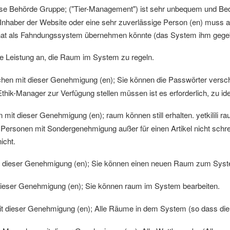
e Behörde Gruppe; ("Tier-Management") ist sehr unbequem und Bede
 Inhaber der Website oder eine sehr zuverlässige Person (en) muss 
t hat als Fahndungssystem übernehmen könnte (das System ihm gegebe
ie Leistung an, die Raum im System zu regeln.
en mit dieser Genehmigung (en); Sie können die Passwörter versc
thik-Manager zur Verfügung stellen müssen ist es erforderlich, zu iden
it dieser Genehmigung (en); raum können still erhalten. yetkilili 
 Personen mit Sondergenehmigung außer für einen Artikel nicht schr
icht.
dieser Genehmigung (en); Sie können einen neuen Raum zum Syst
eser Genehmigung (en); Sie können raum im System bearbeiten.
 dieser Genehmigung (en); Alle Räume in dem System (so dass die 