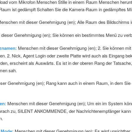
ad vom Mikrofon Menschen Stille in einem Raum Menschen herunte
 Raum ist gedämpft Schalten Sie die Kamera-Raum in gedämpftes M
enschen mit dieser Genehmigung (en); Alle Raum des Bildschirms im
dieser Genehmigung (en); Sie können ein bestimmtes Menü zu verbie
tznamen:
Menschen mit dieser Genehmigung (en); 2. Sie können mit
en. 2. Nick, Agent Login oder zweite Platte wird auch als Eingang b
en, erscheint als Auswärts. Es ist in der oberen Rang der Tatsache, 
amen sah.
ser Genehmigung (en); Rang kann auch in einem Raum, in dem Sie e
en:
Menschen mit dieser Genehmigung (en); Um ein im System könne
Sprach zu, SILENT ANKOMMENDE, der Nachrichtenempfänger kann d
n.
 Mode:
Menschen mit dieser Genehmigung (en); Es wird unsichtbar,