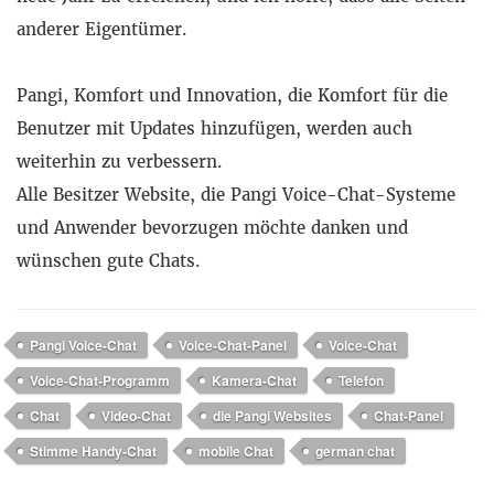
anderer Eigentümer.
Pangi, Komfort und Innovation, die Komfort für die
Benutzer mit Updates hinzufügen, werden auch
weiterhin zu verbessern.
Alle Besitzer Website, die Pangi Voice-Chat-Systeme
und Anwender bevorzugen möchte danken und
wünschen gute Chats.
Pangi Voice-Chat
Voice-Chat-Panel
Voice-Chat
Voice-Chat-Programm
Kamera-Chat
Telefon
Chat
Video-Chat
die Pangi Websites
Chat-Panel
Stimme Handy-Chat
mobile Chat
german chat