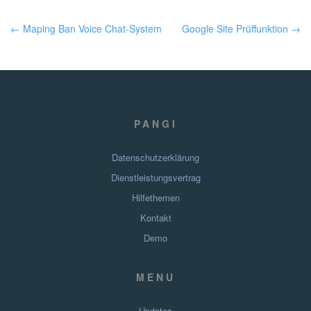
← Maping Ban Voice Chat-System
Google Site Prüffunktion →
PANGI
Datenschutzerklärung
Dienstleistungsvertrag
Hilfethemen
Kontakt
Demo
MENU
Updates