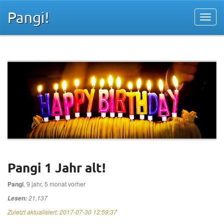
Pangi!
Pangi 1 Jahr alt!
Pangi
, 9 jahr, 5 monat vorher
21,137
Lesen:
Zuletzt aktualisiert:
2017-07-30 12:59:37