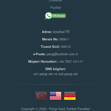
Özellikler
Fiyatlar
Adres:
Istanbul/TR
Mersis No:
0000-1
Ticaret Sicil:
0001/0
e-Posta:
pangi@outlook.com.tr
Müşteri Hizmetleri:
+44 7537 131117
DNS bilgileri:
ns1.pangi.net ve ns2.pangi.net
Copyright © 2026 - Pangi
Sesli Sohbet Panelleri