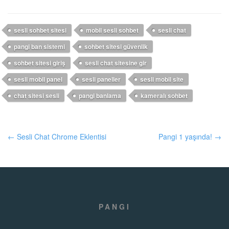
sesli sohbet sitesi
mobil sesli sohbet
sesli chat
pangi ban sistemi
sohbet sitesi güvenlik
sohbet sitesi giriş
sesli chat sitesine gir
sesli mobil panel
sesli paneller
sesli mobil site
chat sitesi sesli
pangi banlama
kameralı sohbet
← Sesli Chat Chrome Eklentisi
Pangi 1 yaşında! →
PANGI