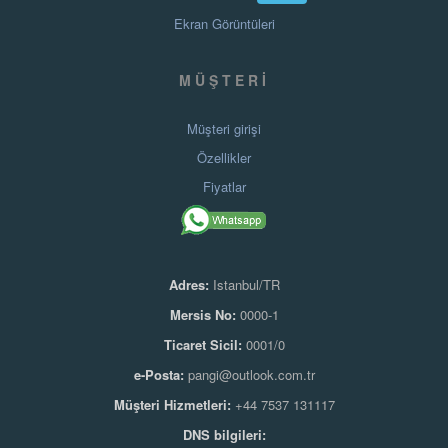
Ekran Görüntüleri
MÜŞTERI
Müşteri girişi
Özellikler
Fiyatlar
Adres:
Istanbul/TR
Mersis No:
0000-1
Ticaret Sicil:
0001/0
e-Posta:
pangi@outlook.com.tr
Müşteri Hizmetleri:
+44 7537 131117
DNS bilgileri: